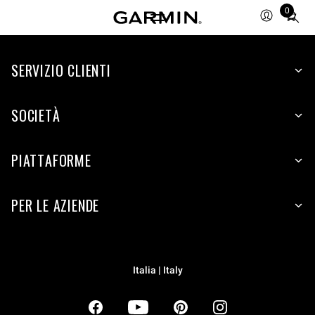
0
Total
items
in
SERVIZIO CLIENTI
cart:
0
SOCIETÀ
PIATTAFORME
PER LE AZIENDE
Italia | Italy