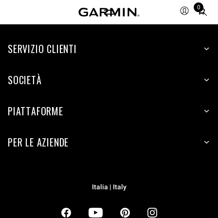
0
Total
items
in
SERVIZIO CLIENTI
cart:
0
SOCIETÀ
PIATTAFORME
PER LE AZIENDE
Italia | Italy