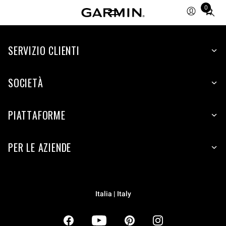
0
Total
items
in
SERVIZIO CLIENTI
cart:
0
SOCIETÀ
PIATTAFORME
PER LE AZIENDE
Italia | Italy