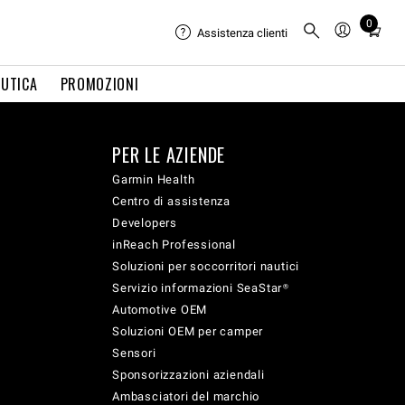
0
Total
Assistenza clienti
items
in
UTICA
PROMOZIONI
cart:
0
PER LE AZIENDE
Garmin Health
Centro di assistenza
Developers
inReach Professional
Soluzioni per soccorritori nautici
Servizio informazioni SeaStar®
Automotive OEM
Soluzioni OEM per camper
Sensori
Sponsorizzazioni aziendali
Ambasciatori del marchio