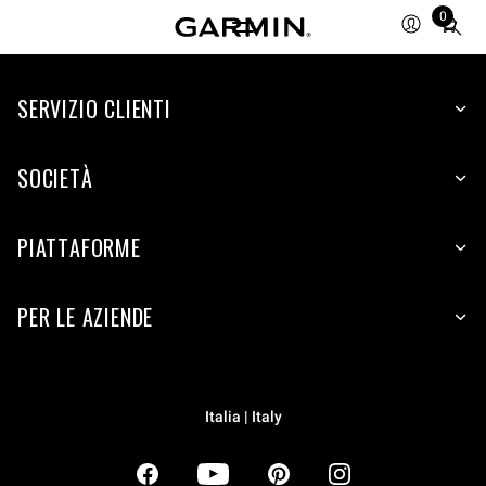
0
Total
items
in
SERVIZIO CLIENTI
cart:
0
SOCIETÀ
PIATTAFORME
PER LE AZIENDE
Italia | Italy