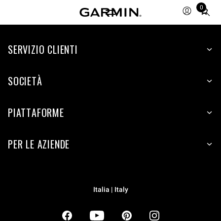
0
Total
items
in
SERVIZIO CLIENTI
cart:
0
SOCIETÀ
PIATTAFORME
PER LE AZIENDE
Italia | Italy