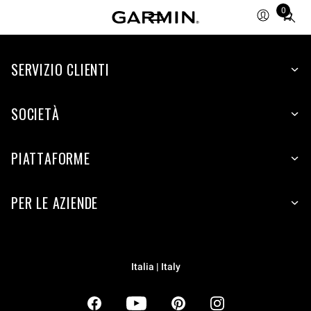
0
Total
items
in
SERVIZIO CLIENTI
cart:
0
SOCIETÀ
PIATTAFORME
PER LE AZIENDE
Italia | Italy