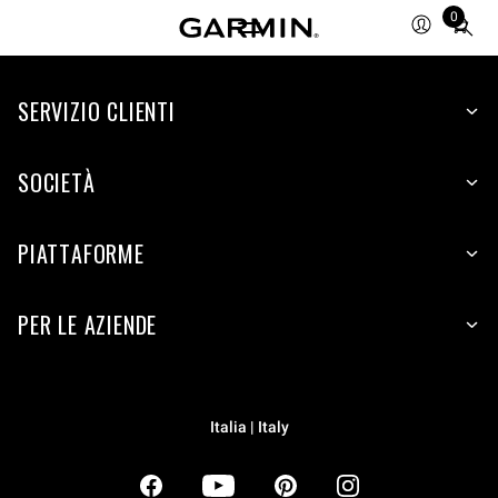
0
Total
items
in
SERVIZIO CLIENTI
cart:
0
SOCIETÀ
PIATTAFORME
PER LE AZIENDE
Italia | Italy