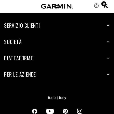
0
Total
items
in
SERVIZIO CLIENTI
cart:
0
SOCIETÀ
PIATTAFORME
PER LE AZIENDE
Italia | Italy