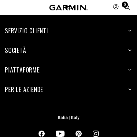
0
Total
items
in
SERVIZIO CLIENTI
cart:
0
SOCIETÀ
PIATTAFORME
PER LE AZIENDE
Italia | Italy