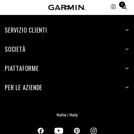
0
Total
items
in
SERVIZIO CLIENTI
cart:
0
SOCIETÀ
PIATTAFORME
PER LE AZIENDE
Italia | Italy