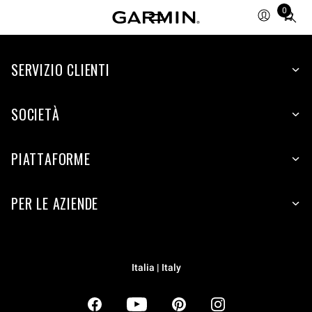
0
Total
items
in
SERVIZIO CLIENTI
cart:
0
SOCIETÀ
PIATTAFORME
PER LE AZIENDE
Italia | Italy