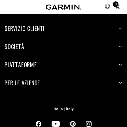
0
Total
items
in
SERVIZIO CLIENTI
cart:
0
SOCIETÀ
PIATTAFORME
PER LE AZIENDE
Italia | Italy