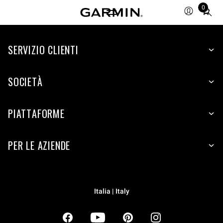
0
Total
items
in
SERVIZIO CLIENTI
cart:
0
SOCIETÀ
PIATTAFORME
PER LE AZIENDE
Italia | Italy