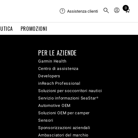
0
Total
Assistenza clienti
items
in
UTICA
PROMOZIONI
cart:
0
PER LE AZIENDE
Garmin Health
Centro di assistenza
Developers
inReach Professional
Soluzioni per soccorritori nautici
Servizio informazioni SeaStar®
Automotive OEM
Soluzioni OEM per camper
Sensori
Sponsorizzazioni aziendali
Ambasciatori del marchio