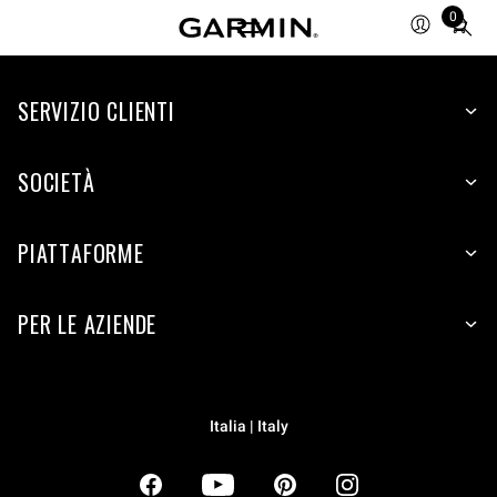
0
Total
items
in
SERVIZIO CLIENTI
cart:
0
SOCIETÀ
PIATTAFORME
PER LE AZIENDE
Italia | Italy