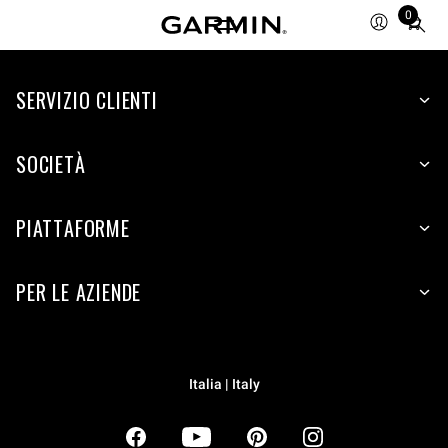
0
Total
items
in
SERVIZIO CLIENTI
cart:
0
SOCIETÀ
PIATTAFORME
PER LE AZIENDE
Italia | Italy