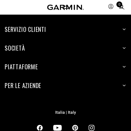
0
Total
items
in
SERVIZIO CLIENTI
cart:
0
SOCIETÀ
PIATTAFORME
PER LE AZIENDE
Italia | Italy