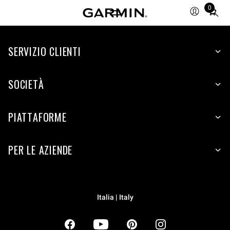
0
Total
items
in
SERVIZIO CLIENTI
cart:
0
SOCIETÀ
PIATTAFORME
PER LE AZIENDE
Italia | Italy