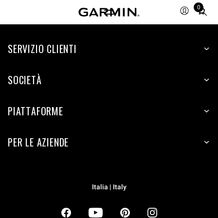
0
Total
items
in
SERVIZIO CLIENTI
cart:
0
SOCIETÀ
PIATTAFORME
PER LE AZIENDE
Italia | Italy