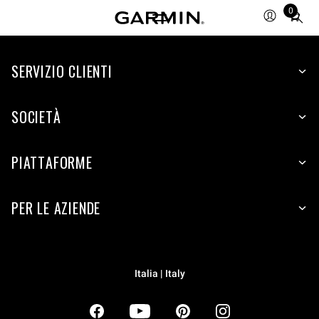
0
Total
items
in
SERVIZIO CLIENTI
cart:
0
SOCIETÀ
PIATTAFORME
PER LE AZIENDE
Italia | Italy