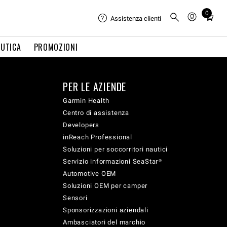
0
Total
Assistenza clienti
items
in
UTICA
PROMOZIONI
cart:
0
PER LE AZIENDE
Garmin Health
Centro di assistenza
Developers
inReach Professional
Soluzioni per soccorritori nautici
Servizio informazioni SeaStar®
Automotive OEM
Soluzioni OEM per camper
Sensori
Sponsorizzazioni aziendali
Ambasciatori del marchio