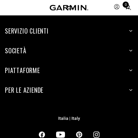
0
Total
items
in
SERVIZIO CLIENTI
cart:
0
SOCIETÀ
PIATTAFORME
PER LE AZIENDE
Italia | Italy