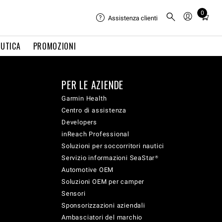
0
Total
Assistenza clienti
items
in
UTICA
PROMOZIONI
cart:
0
PER LE AZIENDE
Garmin Health
Centro di assistenza
Developers
inReach Professional
Soluzioni per soccorritori nautici
Servizio informazioni SeaStar®
Automotive OEM
Soluzioni OEM per camper
Sensori
Sponsorizzazioni aziendali
Ambasciatori del marchio