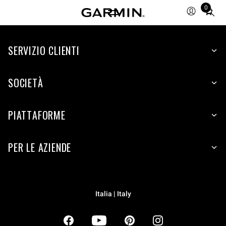
0
Total
items
in
SERVIZIO CLIENTI
cart:
0
SOCIETÀ
PIATTAFORME
PER LE AZIENDE
Italia | Italy