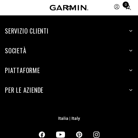
0
Total
items
in
SERVIZIO CLIENTI
cart:
0
SOCIETÀ
PIATTAFORME
PER LE AZIENDE
Italia | Italy