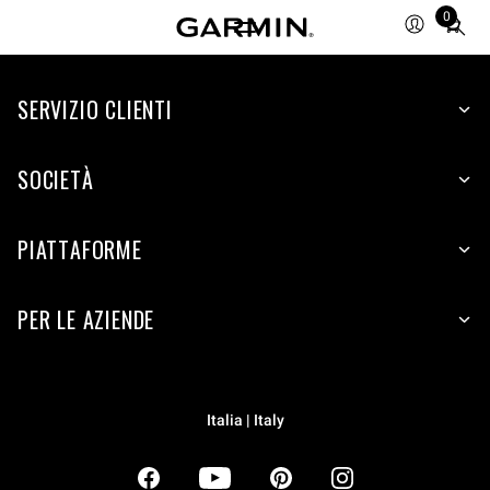
0
Total
items
in
SERVIZIO CLIENTI
cart:
0
SOCIETÀ
PIATTAFORME
PER LE AZIENDE
Italia | Italy