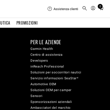
0
Total
Assistenza clienti
items
in
UTICA
PROMOZIONI
cart:
0
PER LE AZIENDE
Garmin Health
Centro di assistenza
Developers
inReach Professional
Soluzioni per soccorritori nautici
Servizio informazioni SeaStar®
Automotive OEM
Soluzioni OEM per camper
Sensori
Sponsorizzazioni aziendali
Ambasciatori del marchio