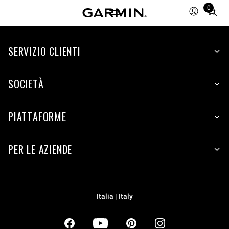
0
Total
items
in
SERVIZIO CLIENTI
cart:
0
SOCIETÀ
PIATTAFORME
PER LE AZIENDE
Italia | Italy