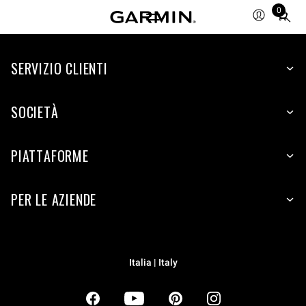
0
Total
items
in
SERVIZIO CLIENTI
cart:
0
SOCIETÀ
PIATTAFORME
PER LE AZIENDE
Italia | Italy