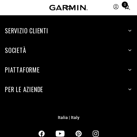
0
Total
items
in
SERVIZIO CLIENTI
cart:
0
SOCIETÀ
PIATTAFORME
PER LE AZIENDE
Italia | Italy