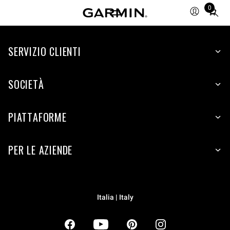
0
Total
items
in
SERVIZIO CLIENTI
cart:
0
SOCIETÀ
PIATTAFORME
PER LE AZIENDE
Italia | Italy