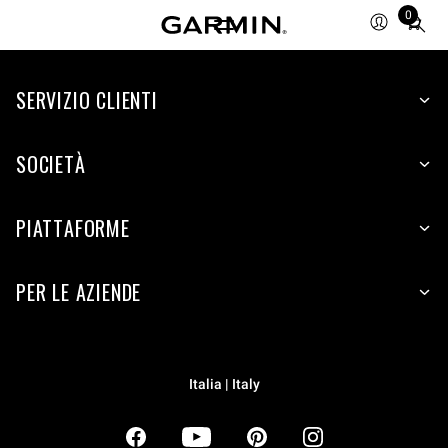
0
Total
items
in
SERVIZIO CLIENTI
cart:
0
SOCIETÀ
PIATTAFORME
PER LE AZIENDE
Italia | Italy