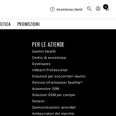
0
Total
Assistenza clienti
items
in
UTICA
PROMOZIONI
cart:
0
PER LE AZIENDE
Garmin Health
Centro di assistenza
Developers
inReach Professional
Soluzioni per soccorritori nautici
Servizio informazioni SeaStar®
Automotive OEM
Soluzioni OEM per camper
Sensori
Sponsorizzazioni aziendali
Ambasciatori del marchio