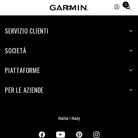
0
Total
items
in
SERVIZIO CLIENTI
cart:
0
SOCIETÀ
PIATTAFORME
PER LE AZIENDE
Italia | Italy