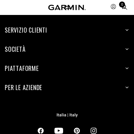
0
Total
items
in
SERVIZIO CLIENTI
cart:
0
SOCIETÀ
PIATTAFORME
PER LE AZIENDE
Italia | Italy