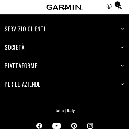
0
Total
items
in
SERVIZIO CLIENTI
cart:
0
SOCIETÀ
PIATTAFORME
PER LE AZIENDE
Italia | Italy