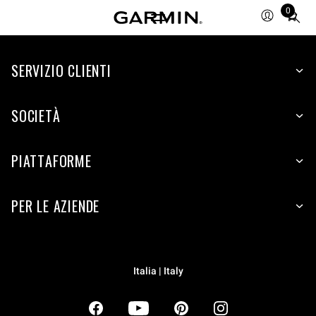
0
Total
items
in
SERVIZIO CLIENTI
cart:
0
SOCIETÀ
PIATTAFORME
PER LE AZIENDE
Italia | Italy