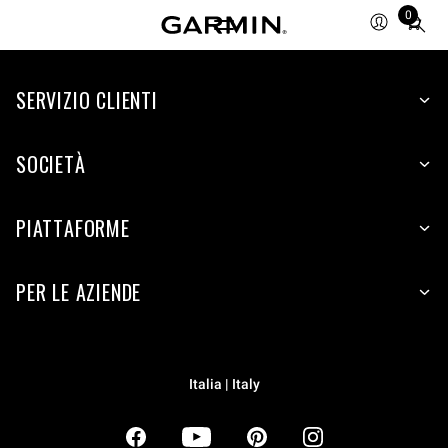
0
Total
items
in
SERVIZIO CLIENTI
cart:
0
SOCIETÀ
PIATTAFORME
PER LE AZIENDE
Italia | Italy