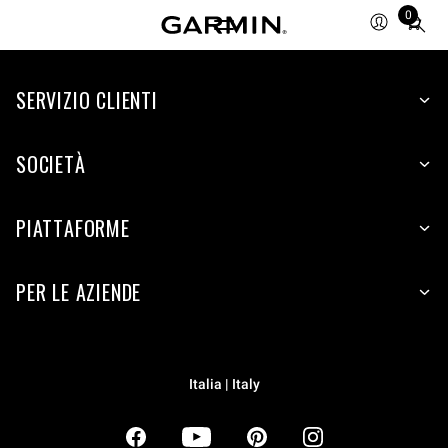
0
Total
items
in
SERVIZIO CLIENTI
cart:
0
SOCIETÀ
PIATTAFORME
PER LE AZIENDE
Italia | Italy