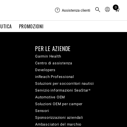
0
Total
Assistenza clienti
items
in
UTICA
PROMOZIONI
cart:
0
PER LE AZIENDE
Garmin Health
Centro di assistenza
Developers
inReach Professional
Soluzioni per soccorritori nautici
Servizio informazioni SeaStar®
Automotive OEM
Soluzioni OEM per camper
Sensori
Sponsorizzazioni aziendali
Ambasciatori del marchio