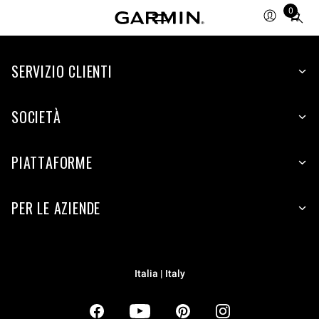
0
Total
items
in
SERVIZIO CLIENTI
cart:
0
SOCIETÀ
PIATTAFORME
PER LE AZIENDE
Italia | Italy