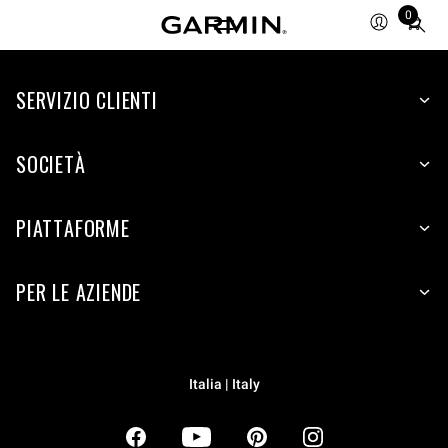
0
Total
items
in
SERVIZIO CLIENTI
cart:
0
SOCIETÀ
PIATTAFORME
PER LE AZIENDE
Italia | Italy