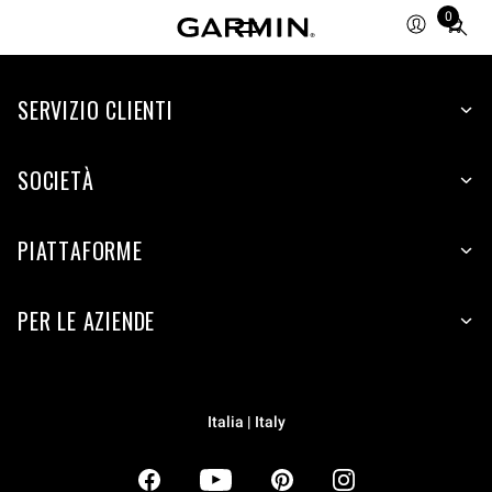
0
Total
items
in
SERVIZIO CLIENTI
cart:
0
SOCIETÀ
PIATTAFORME
PER LE AZIENDE
Italia | Italy