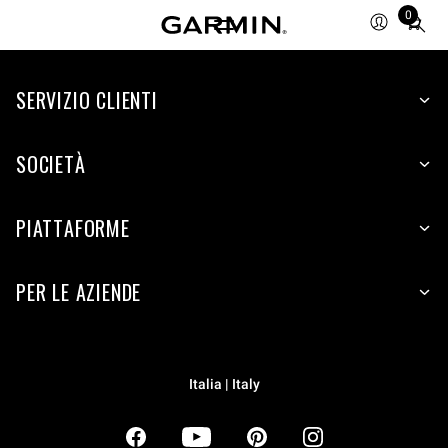
0
Total
items
in
SERVIZIO CLIENTI
cart:
0
SOCIETÀ
PIATTAFORME
PER LE AZIENDE
Italia | Italy