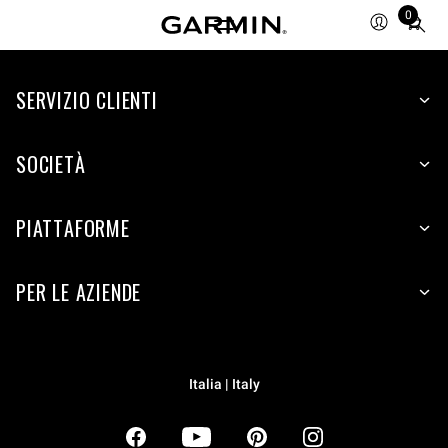
0
Total
items
in
SERVIZIO CLIENTI
cart:
0
SOCIETÀ
PIATTAFORME
PER LE AZIENDE
Italia | Italy