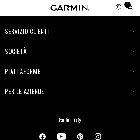
0
Total
items
in
SERVIZIO CLIENTI
cart:
0
SOCIETÀ
PIATTAFORME
PER LE AZIENDE
Italia | Italy