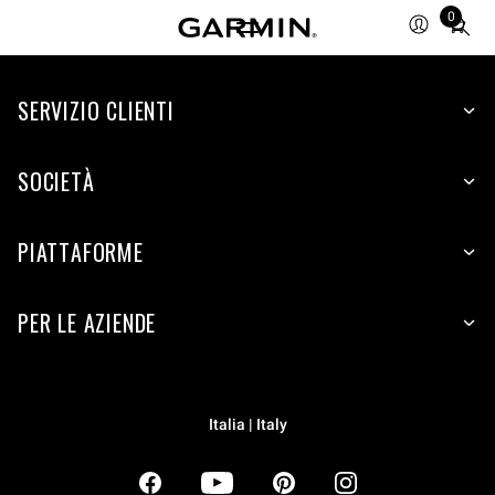
0
Total
items
in
SERVIZIO CLIENTI
cart:
0
SOCIETÀ
PIATTAFORME
PER LE AZIENDE
Italia | Italy