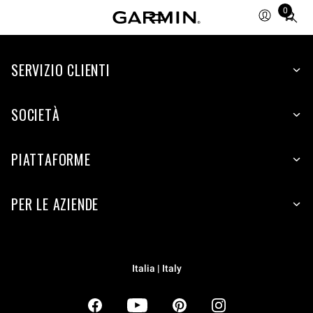
0
Total
items
in
SERVIZIO CLIENTI
cart:
0
SOCIETÀ
PIATTAFORME
PER LE AZIENDE
Italia | Italy