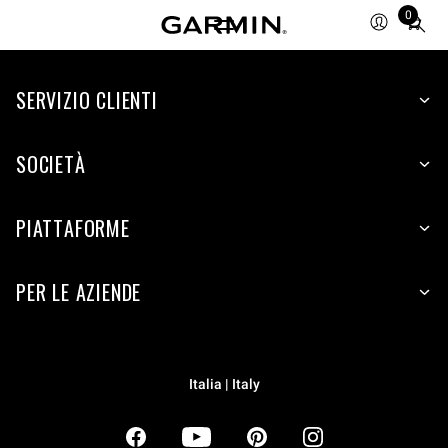
0
Total
items
in
SERVIZIO CLIENTI
cart:
0
SOCIETÀ
PIATTAFORME
PER LE AZIENDE
Italia | Italy